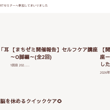
DRTセミナーへ参加してまいりました
「耳
【まちゼミ開催報告】セルフケア講座
【
～O脚編～(全2回)
座
し
1回目 202……
2026
！脳を休めるクイックケア🌻